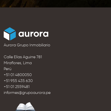
Aurora Grupo Inmobiliario
Calle Elías Aguirre 781
Miraflores, Lima
Perú
+51 01 4800050
+51 955 435 630
+51 01 2559481
informes@grupoaurora.pe