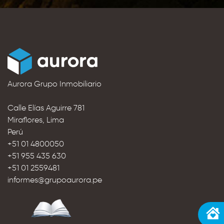
Aurora Grupo Inmobiliario
Calle Elías Aguirre 781
Miraflores, Lima
Perú
+51 01 4800050
+51 955 435 630
+51 01 2559481
informes@grupoaurora.pe